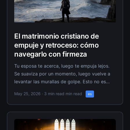
El matrimonio cristiano de
empuje y retroceso: cómo
navegarlo con firmeza
Tu esposa te acerca, luego te empuja lejos.
Se suaviza por un momento, luego vuelve a
levantar las murallas de golpe. Esto no es
crueldad al azar—es la inevitable fase de
May 25, 2026
· 3 min read min read
es
prueba que determina si tu transformación es
real o solo otra actuación. Todo esposo
cristiano en recuperación enfrenta