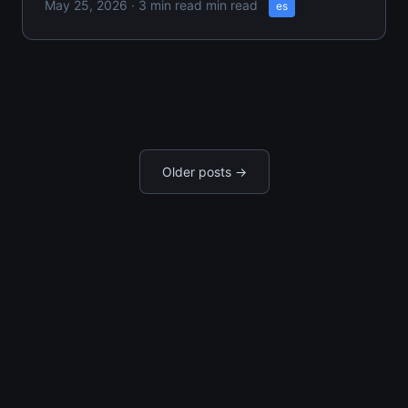
May 25, 2026
· 3 min read min read
es
inquebrantable se ha destrozado en 'yo
contra ti', estás presenciando el colapso de
algo que la ciencia
Older posts →