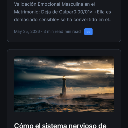
Validación Emocional Masculina en el
Matrimonio: Deja de Culpar0:00/01× «Ella es
demasiado sensible» se ha convertido en el
grito de batalla de esposos que se niegan a
May 25, 2026
· 3 min read min read
es
mirarse en el espejo. Si estás convencido de
que tu esposa solo necesita endurecerse y
entender las «emociones masculinas
normales», estás
Cómo el sistema nervioso de