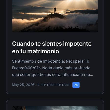
Cuando te sientes impotente
en tu matrimonio
Sentimientos de Impotencia: Recupera Tu
Fuerza0:00/01× Nada duele más profundo
que sentir que tienes cero influencia en tu
propio matrimonio. Cuando cada intento de
May 25, 2026
· 4 min read min read
es
conectar falla y tu esposa parece
inalcanzable, esa impotencia puede aplastar
tu espíritu como esposo cristiano. ¿La verdad
brutal? Ese sentimiento de indefensión a