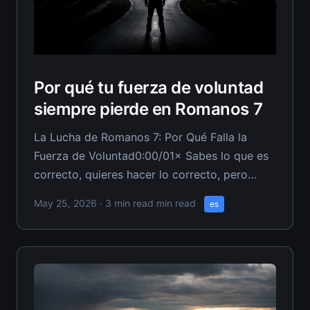
Por qué tu fuerza de voluntad
siempre pierde en Romanos 7
La Lucha de Romanos 7: Por Qué Falla la
Fuerza de Voluntad0:00/01× Sabes lo que es
correcto, quieres hacer lo correcto, pero
cuando llega la presión, sigues eligiendo mal.
May 25, 2026
· 3 min read min read
es
Cada promesa que le has hecho a tu esposa
sobre cambiar yace destrozada porque la
fuerza de voluntad colapsa