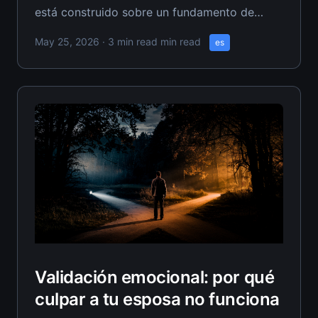
está construido sobre un fundamento de
mentiras—mentiras sobre dónde realmente
May 25, 2026
· 3 min read min read
es
estás, con qué realmente estás luchando, y
quién realmente eres debajo de la máscara de
esposo cristiano. Cada crisis matrimonial
revela si has estado construyendo sobre
Validación emocional: por qué
culpar a tu esposa no funciona