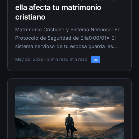
ella afecta tu matrimonio
cristiano
Matrimonio Cristiano y Sistema Nervioso: El
Protocolo de Seguridad de Ella0:00/01× El
sistema nervioso de tu esposa guarda las
llaves de la reconexión, y la mayoría de los
May 25, 2026
· 2 min read min read
es
esposos cristianos están intentando forzar la
cerradura con un mazo. Cuando ella está
retraída, distante o poniéndote a prueba, su