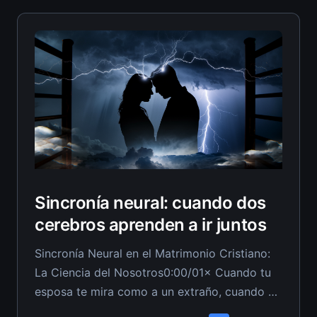
pensamiento ilusorio. El fundamento espiritual
que una vez compartieron yace en ruinas, y
reconstruir requiere acción sagrada
Sincronía neural: cuando dos
cerebros aprenden a ir juntos
Sincronía Neural en el Matrimonio Cristiano:
La Ciencia del Nosotros0:00/01× Cuando tu
esposa te mira como a un extraño, cuando el
'nosotros' que alguna vez se sintió