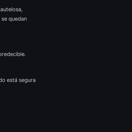
cautelosa,
s se quedan
predecible.
do está segura