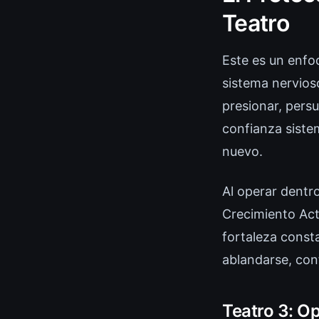
Teatro
Este es un enfoq
sistema nervios
presionar, persu
confianza siste
nuevo.
Al operar dentr
Crecimiento Ac
fortaleza consta
ablandarse, conf
Teatro 3: O