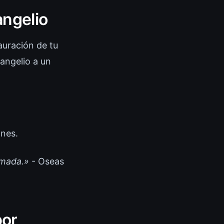
angelio
auración de tu
vangelio a un
ones.
amada.»
- Oseas
por