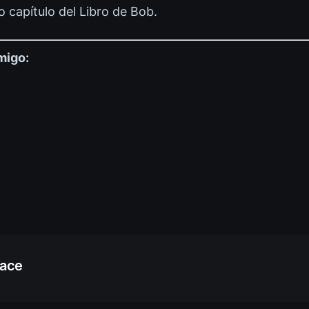
o capítulo del Libro de Bob.
migo:
race