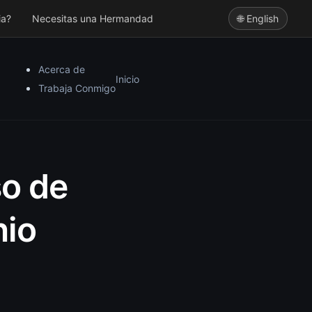
ia?
Necesitas una Hermandad
🌐 English
Acerca de
Inicio
Trabaja Conmigo
so de
nio