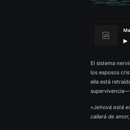
Ma
El sistema nervi
los esposos cri
ella está retra
supervivencia—y
«Jehová está en 
callará de amor,